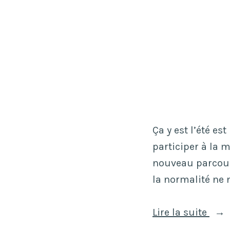
nati
aux
Foul
Blan
Ça y est l’été est
participer à la 
nouveau parcouru
la normalité ne 
« Un
Lire la suite
été