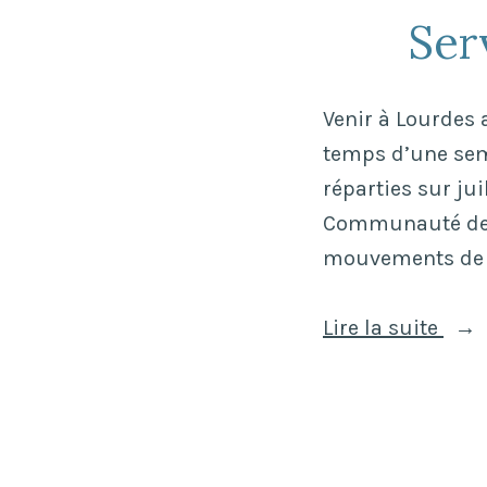
Ser
Venir à Lourdes 
temps d’une sem
réparties sur jui
Communauté des 
mouvements de s
« Se
Lire la suite
avec
les
Foul
Blan