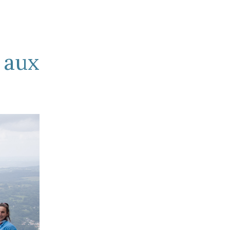
Besançon
’21
 aux