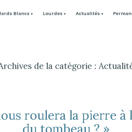
lards Blancs
Lourdes
Actualités
Permane
ulards Blancs
Archives de la catégorie :
Actualit
ous roulera la pierre à 
du tombeau ? »