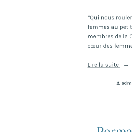
“Qui nous rouler
femmes au petit 
membres de la C
cœur des femmes
« « 
Lire la suite
nou
Publ
roul
adm
par
la
pier
à
l’en
Perma
du