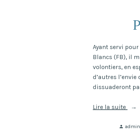
P
Ayant servi pour
Blancs (FB), il m
volontiers, en e
d’autres l’envie 
dissuaderont pa
« P
Lire la suite
Bes
Publié
’21 »
admin
par