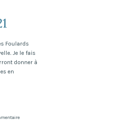
21
es Foulards
le. Je le fais
urront donner à
les en
sur
mmentaire
Permanence