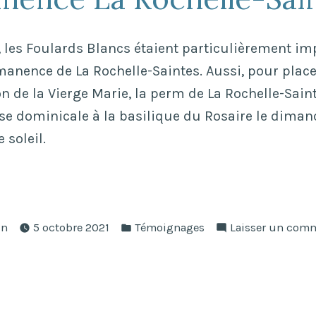
beau
»
 les Foulards Blancs étaient particulièrement im
manence de La Rochelle-Saintes. Aussi, pour pla
on de la Vierge Marie, la perm de La Rochelle-Sain
se dominicale à la basilique du Rosaire le diman
 soleil.
ermanence
ié
Publié
elle-
in
5 octobre 2021
Témoignages
Laisser un com
dans
t
 »