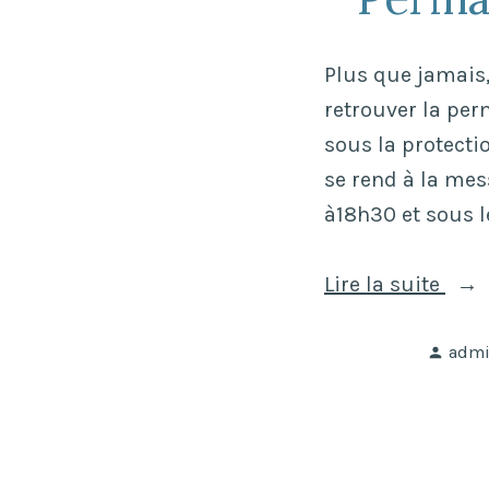
tom
? » 
Plus que jamais,
retrouver la per
sous la protecti
se rend à la mes
à18h30 et sous le
« P
Lire la suite
La
Publ
Roch
adm
par
Sain
2021