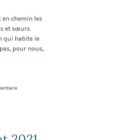
t en chemin les
es et sœurs
qui habite le
pas, pour nous,
sur
entaire
« Qui
nous
roulera
la
pierre
t 2021
à