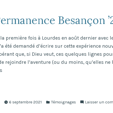
ermanence Besançon ’
 la première fois à Lourdes en août dernier avec l
’a été demandé d’écrire sur cette expérience nouvel
spérant que, si Dieu veut, ces quelques lignes po
de rejoindre l’aventure (ou du moins, qu’elles ne 
s
ermanence
ançon
Publié
6 septembre 2021
Témoignages
Laisser un co
dans