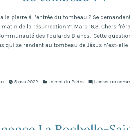
a la pierre à l’entrée du tombeau ? Se demanden
matin de la résurrection ?” Marc 16,3. Chers frèr
ommunauté des Foulards Blancs, Cette question 
 qui se rendent au tombeau de Jésus n’est–elle 
Qui
s
ié
Publié
era
in
5 mai 2022
Le mot du Padre
Laisser un comm
dans
re
trée
nence La Rochelle-Sain