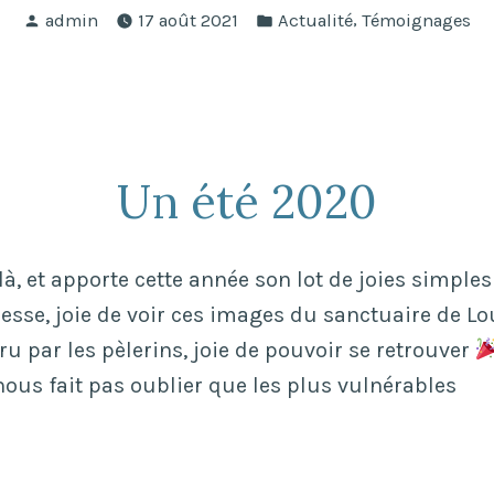
Publié
Publié
onale
,
admin
17 août 2021
Actualité
Témoignages
par
dans
ards
cs. »
Un été 2020
 là, et apporte cette année son lot de joies simples 
messe, joie de voir ces images du sanctuaire de L
 par les pèlerins, joie de pouvoir se retrouver
nous fait pas oublier que les plus vulnérables