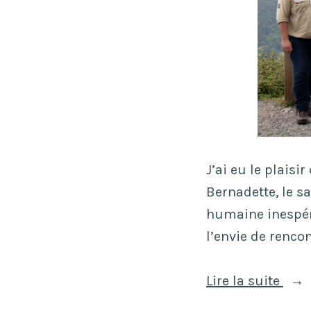
J’ai eu le plaisi
Bernadette, le s
humaine inespéré
l’envie de rencon
« Un
Lire la suite
per