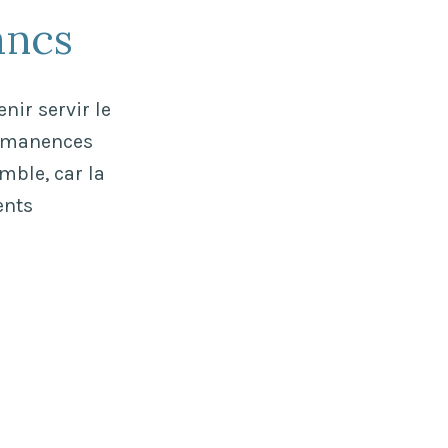
2021
ancs
nir servir le
ermanences
emble, car la
ents