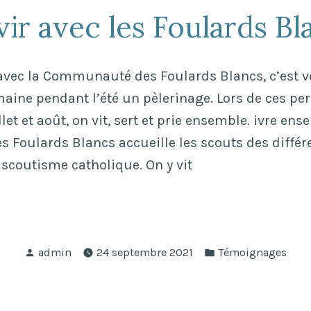
vir avec les Foulards Bl
avec la Communauté des Foulards Blancs, c’est ve
aine pendant l’été un pèlerinage. Lors de ces p
llet et août, on vit, sert et prie ensemble. ivre ens
Foulards Blancs accueille les scouts des différ
coutisme catholique. On y vit
rvir
Publié
Publié
admin
24 septembre 2021
Témoignages
par
dans
ards
cs »