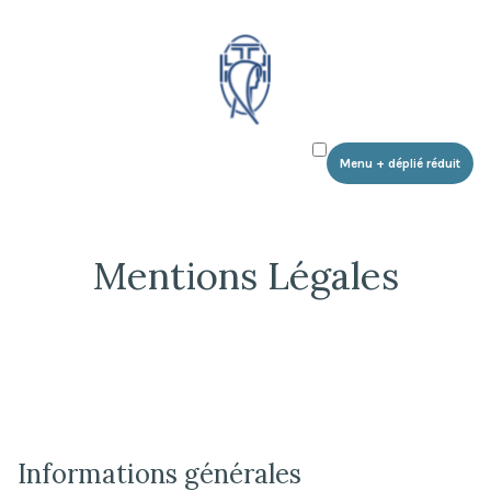
Communauté des Foulards Blancs
Accéder
au
contenu
Menu
+
déplié
réduit
Mentions Légales
Informations générales