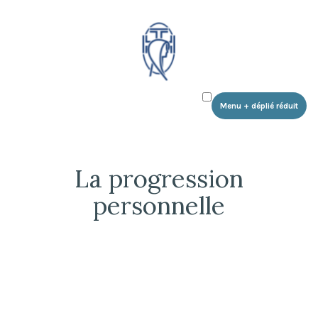
Communauté des Foulards Blancs
Accéder
au
contenu
Menu
+
déplié
réduit
La progression
personnelle