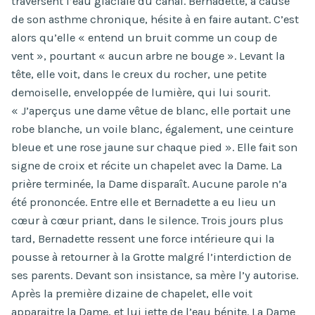
traversent l’eau glaciale du canal. Bernadette, à cause
de son asthme chronique, hésite à en faire autant. C’est
alors qu’elle « entend un bruit comme un coup de
vent », pourtant « aucun arbre ne bouge ». Levant la
tête, elle voit, dans le creux du rocher, une petite
demoiselle, enveloppée de lumière, qui lui sourit.
« J’aperçus une dame vêtue de blanc, elle portait une
robe blanche, un voile blanc, également, une ceinture
bleue et une rose jaune sur chaque pied ». Elle fait son
signe de croix et récite un chapelet avec la Dame. La
prière terminée, la Dame disparaît. Aucune parole n’a
été prononcée. Entre elle et Bernadette a eu lieu un
cœur à cœur priant, dans le silence. Trois jours plus
tard, Bernadette ressent une force intérieure qui la
pousse à retourner à la Grotte malgré l’interdiction de
ses parents. Devant son insistance, sa mère l’y autorise.
Après la première dizaine de chapelet, elle voit
apparaitre la Dame, et lui jette de l’eau bénite. La Dame