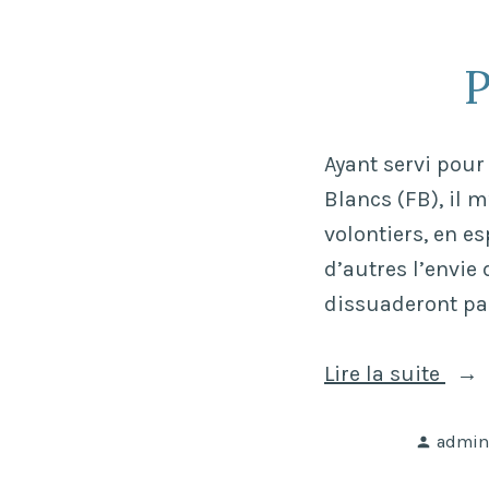
l
v
u
e
i
t
P
-
r
o
S
a
m
a
v
Ayant servi pour
b
i
e
Blancs (FB), il m
e
n
c
volontiers, en e
a
t
l
d’autres l’envie 
u
2
e
dissuaderont pa
?
0
s
2
F
«
Lire la suite
»
1
o
u
Publié
P
admin
»
»
l
par
e