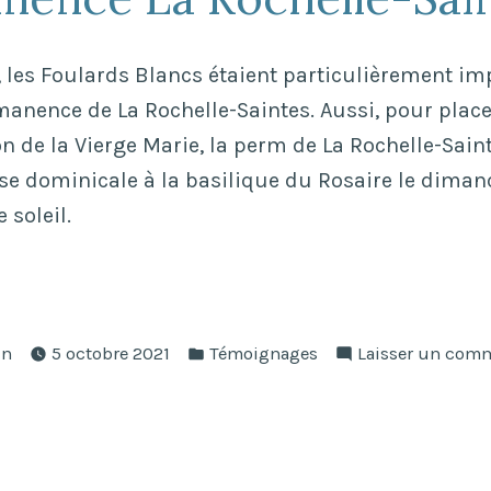
 les Foulards Blancs étaient particulièrement im
manence de La Rochelle-Saintes. Aussi, pour pla
on de la Vierge Marie, la perm de La Rochelle-Sain
se dominicale à la basilique du Rosaire le diman
 soleil.
ié
Publié
in
5 octobre 2021
Témoignages
Laisser un com
dans