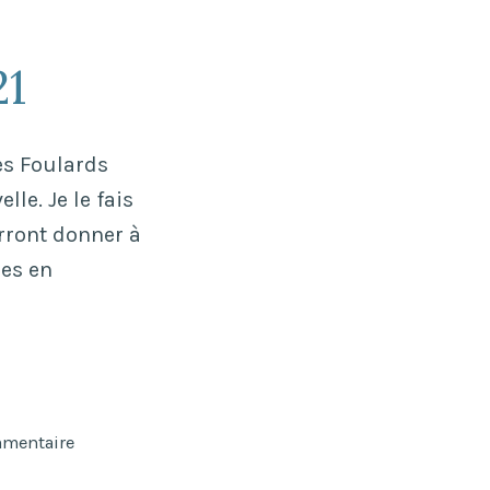
21
es Foulards
le. Je le fais
urront donner à
les en
sur
mmentaire
Permanence