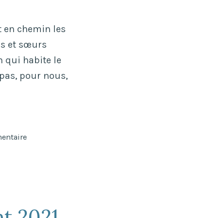
t en chemin les
es et sœurs
qui habite le
pas, pour nous,
sur
entaire
« Qui
nous
roulera
la
pierre
t 2021
à