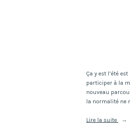
U
n
e
p
e
r
m
a
Ça y est l’été est
n
participer à la 
e
nouveau parcouru
n
la normalité ne 
c
e
«
Lire la suite
n