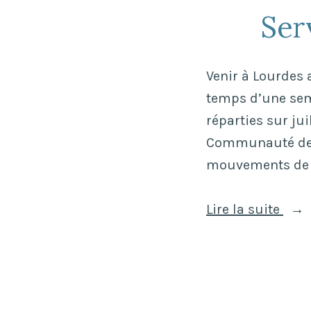
a
Ser
e
n
r
e
r
n
Venir à Lourdes 
e
c
temps d’une sem
à
e
réparties sur jui
l
L
Communauté des 
’
a
mouvements de s
e
R
n
o
«
Lire la suite
t
c
r
h
S
é
e
e
e
l
r
d