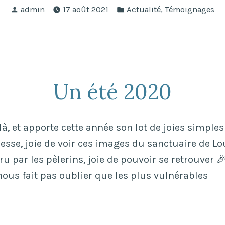
Publié
Publié
,
admin
17 août 2021
Actualité
Témoignages
par
dans
Un été 2020
 là, et apporte cette année son lot de joies simples 
messe, joie de voir ces images du sanctuaire de L
 par les pèlerins, joie de pouvoir se retrouver 
nous fait pas oublier que les plus vulnérables