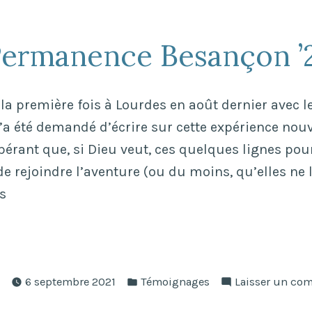
ermanence Besançon ’
 la première fois à Lourdes en août dernier avec l
’a été demandé d’écrire sur cette expérience nouvel
spérant que, si Dieu veut, ces quelques lignes po
de rejoindre l’aventure (ou du moins, qu’elles ne 
s
Publié
6 septembre 2021
Témoignages
Laisser un co
dans