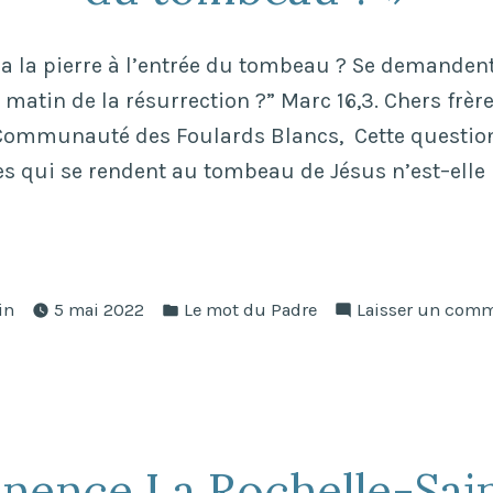
a la pierre à l’entrée du tombeau ? Se demanden
matin de la résurrection ?” Marc 16,3. Chers frèr
ommunauté des Foulards Blancs, Cette question 
 qui se rendent au tombeau de Jésus n’est–elle 
ié
Publié
in
5 mai 2022
Le mot du Padre
Laisser un comm
dans
nence La Rochelle-Sain