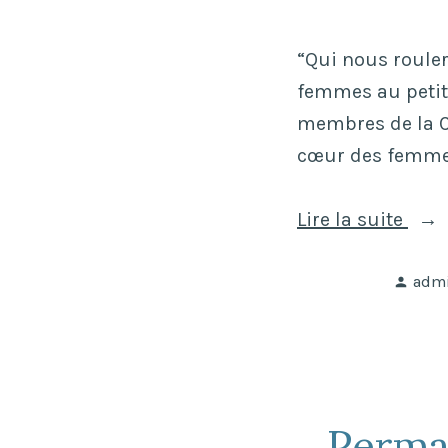
“Qui nous rouler
femmes au petit 
membres de la C
cœur des femmes
«
Lire la suite
Publ
«
adm
par
Q
u
i
Perma
n