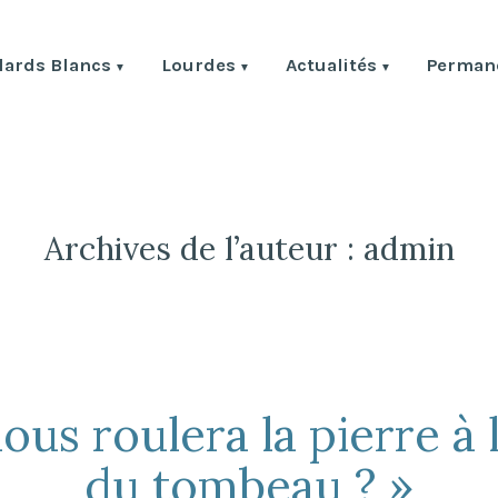
lards Blancs
Lourdes
Actualités
Permane
ulards Blancs
Archives de l’auteur :
admin
ous roulera la pierre à 
du tombeau ? »