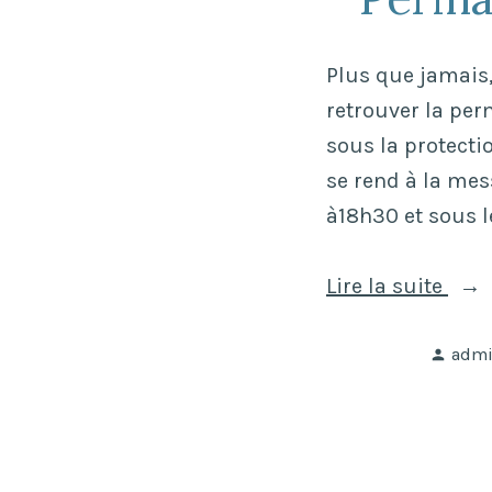
o
u
Plus que jamais,
s
retrouver la per
r
sous la protecti
o
se rend à la mes
u
à18h30 et sous le
l
e
«
Lire la suite
r
a
Publ
P
adm
l
par
e
a
r
p
m
i