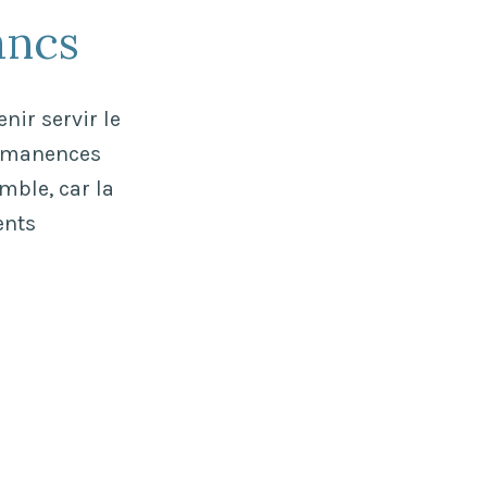
2021
ancs
nir servir le
ermanences
emble, car la
ents