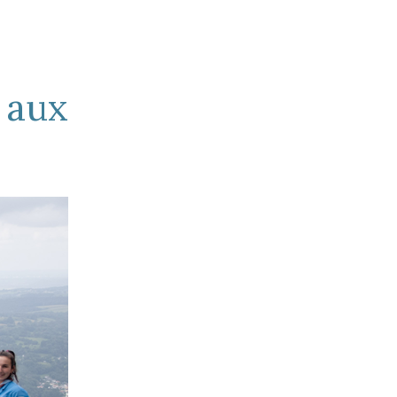
Besançon
’21
 aux