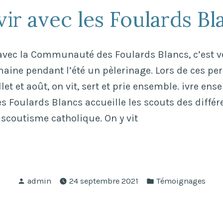
vir avec les Foulards Bl
avec la Communauté des Foulards Blancs, c’est ve
aine pendant l’été un pèlerinage. Lors de ces p
llet et août, on vit, sert et prie ensemble. ivre ens
Foulards Blancs accueille les scouts des différ
coutisme catholique. On y vit
Publié
Publié
admin
24 septembre 2021
Témoignages
par
dans