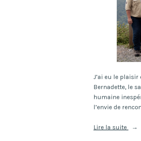
o
n
’
2
1
»
J’ai eu le plaisi
Bernadette, le s
humaine inespéré
l’envie de rencon
«
Lire la suite